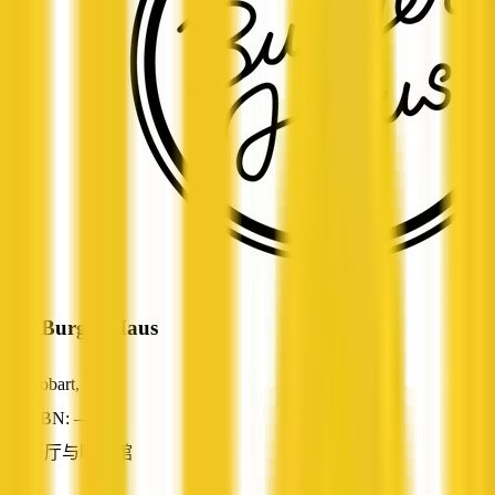
The Burger Haus
Hobart, TAS
ABN: —
餐厅与咖啡馆