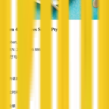
Tavern 42 Degrees South Pty Ltd
Hobart, TAS
ABN: 28 080 296 886
餐厅与咖啡馆
—
服务语言
英语
成立时间
—
营业额