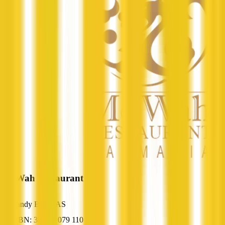
Me Wah Restaurant
Sandy Bay, TAS
ABN: 38 120 079 110