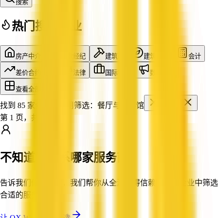
搜索
热门搜索行业
房产中介
贷款经纪
建筑商
建筑设计
会计
差价合约交易
法律
国际物流
数字营销
查看全部行业
找到 85 家企业
已应用筛选：
餐厅与咖啡馆
TAS
第 1 页，共 8 页
不知道该联系哪家服务商？
告诉我们你的需求，我们帮你从全澳值得信赖的认证企业中筛选
合适的服务商。
让 QX Web 帮你筛选