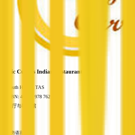
Magic Curries Indian Restaurant
South Hobart, TAS
ABN: 40 927 978 762
餐厅与咖啡馆
—
服务语言