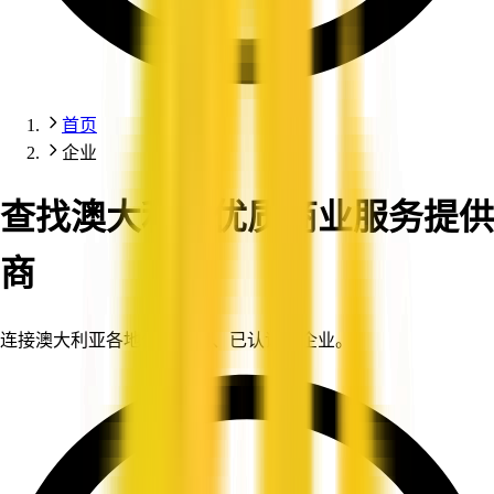
首页
企业
查找澳大利亚优质商业服务提供
商
连接澳大利亚各地值得信赖、已认证的企业。