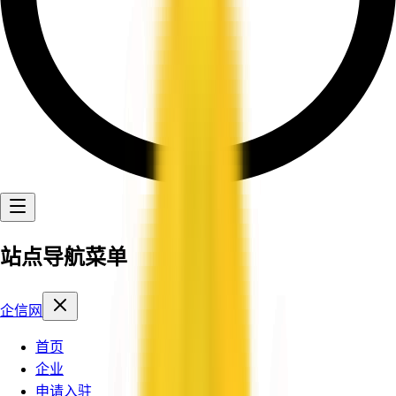
站点导航菜单
企信网
首页
企业
申请入驻