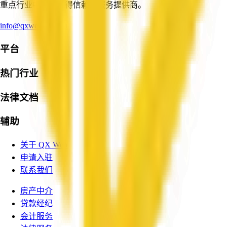
重点行业中找到值得信赖的服务提供商。
info@qxweb.com.au
平台
热门行业
法律文档
辅助
关于 QX Web
申请入驻
联系我们
房产中介
贷款经纪
会计服务