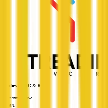
Treadies HVAC & R
Greenmount, WA
ABN: —