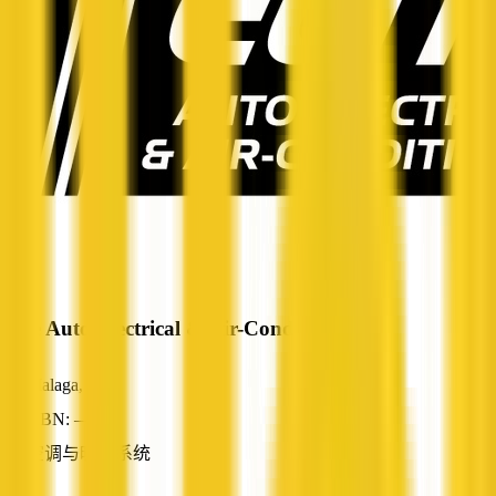
Elite Auto Electrical & Air-Conditioning
Malaga, WA
ABN: —
空调与暖通系统