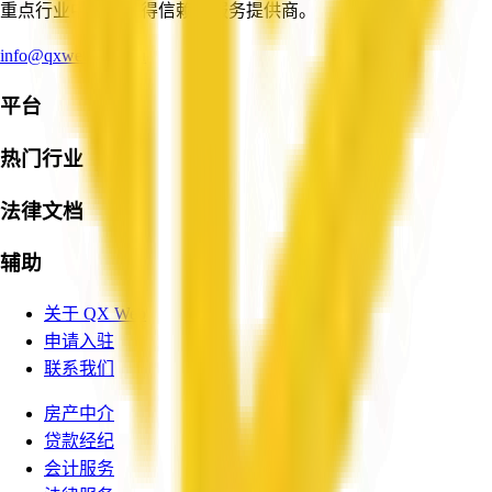
重点行业中找到值得信赖的服务提供商。
info@qxweb.com.au
平台
热门行业
法律文档
辅助
关于 QX Web
申请入驻
联系我们
房产中介
贷款经纪
会计服务