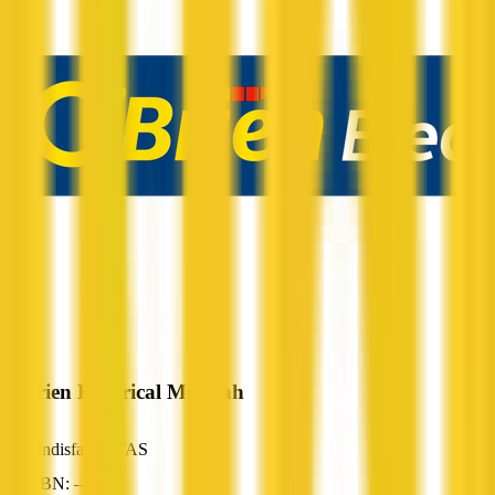
O'Brien Electrical Moonah
Lindisfarne, TAS
ABN: —