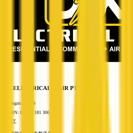
DJK ELECTRICAL & AIR PTY LTD
Kingston, TAS
ABN: 82 668 181 306
电工