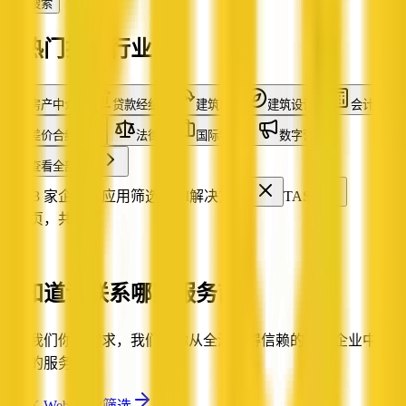
搜索
热门搜索行业
房产中介
贷款经纪
建筑商
建筑设计
会计
差价合约交易
法律
国际物流
数字营销
查看全部行业
找到 3 家企业
已应用筛选：
AI解决方案
TAS
第 1 页，共 1 页
不知道该联系哪家服务商？
告诉我们你的需求，我们帮你从全澳值得信赖的认证企业中筛选
合适的服务商。
让 QX Web 帮你筛选