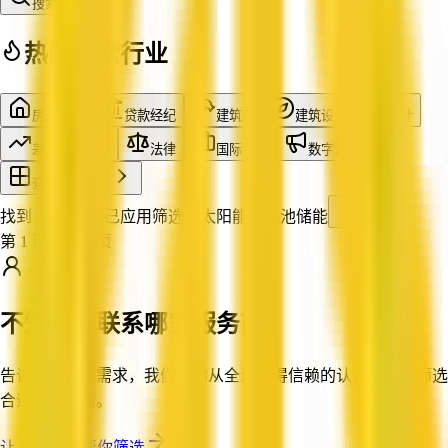
搜索
热门搜索行业
房产中介
贷款经纪
建筑商
建筑设计
会计
差价合约交易
法律
国际物流
数字营销
查看全部行业
找到 27 家企业
已应用筛选：
太阳能与电池储能
第 1 页，共 3 页
不知道该联系哪家服务商？
告诉我们你的需求，我们帮你从全澳值得信赖的认证企业中筛选
合适的服务商。
让 QX Web 帮你筛选