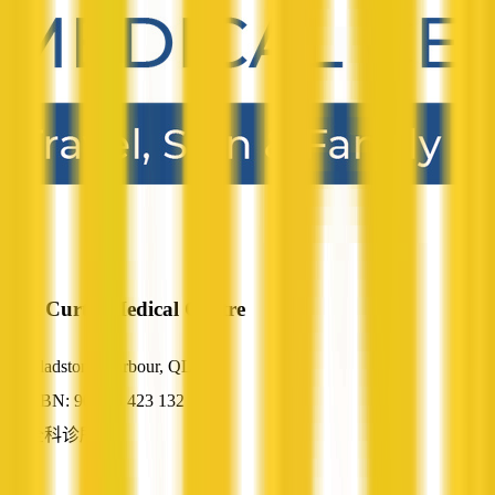
Port Curtis Medical Centre
Gladstone Harbour, QLD
ABN: 90 085 423 132
全科诊所
—