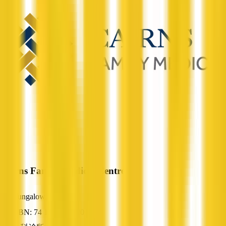
Cairns Family Medical Centre
Bungalow, QLD
ABN: 74 135 518 320