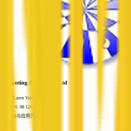
Accounting Addons Pty Ltd
McLaren Vale, SA
ABN: 98 126 066 591
网站与应用开发
—