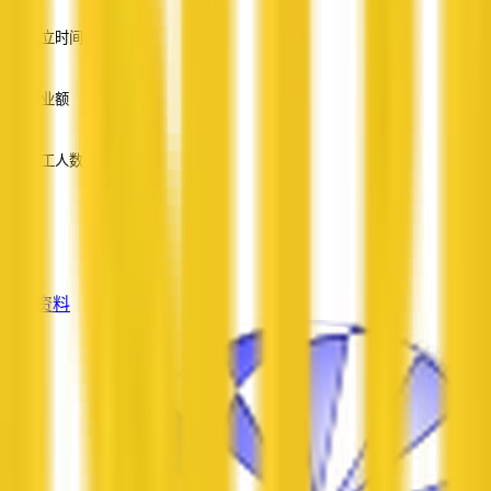
英语
成立时间
—
营业额
—
员工人数
—
服务
—
查看资料