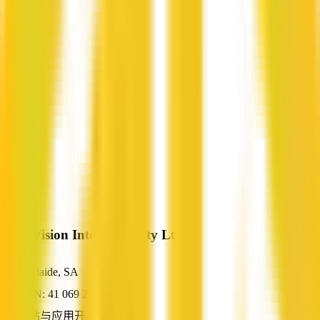
MindVision Interactive Pty Ltd
Adelaide, SA
ABN: 41 069 216 075
网站与应用开发