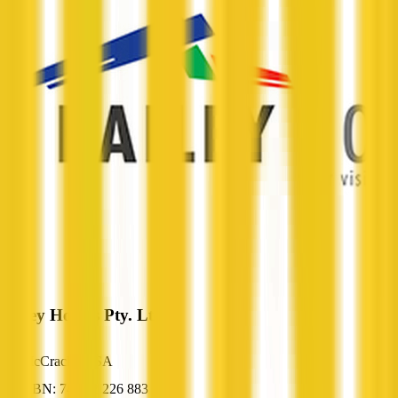
Bailey Homes Pty. Ltd.
McCracken, SA
ABN: 74 052 226 883