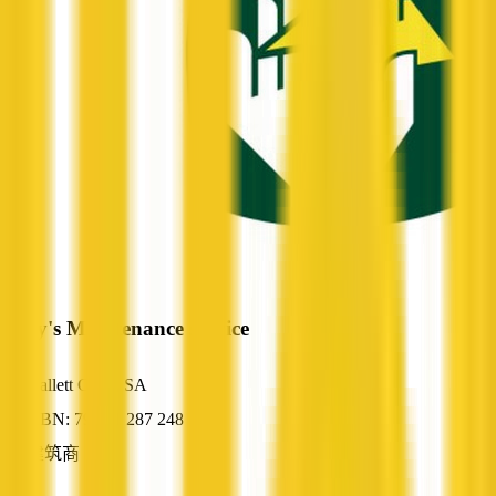
Gary's Maintenance service
Hallett Cove, SA
ABN: 79 211 287 248
建筑商