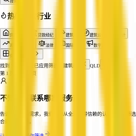
搜索
热门搜索行业
房产中介
贷款经纪
建筑商
建筑设计
会计
差价合约交易
法律
国际物流
数字营销
查看全部行业
找到 332 家企业
已应用筛选：
建筑商
QLD
第 1 页，共 28 页
不知道该联系哪家服务商？
告诉我们你的需求，我们帮你从全澳值得信赖的认证企业中筛选
合适的服务商。
让 QX Web 帮你筛选