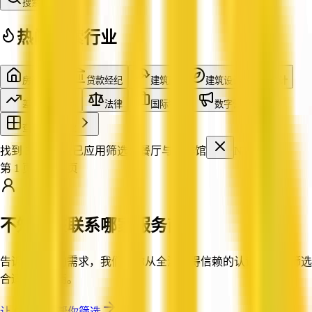
搜索
热门搜索行业
房产中介
贷款经纪
建筑商
建筑设计
会计
差价合约交易
法律
国际物流
数字营销
查看全部行业
找到 34 家企业
已应用筛选：
餐厅与咖啡馆
NT
第 1 页，共 3 页
不知道该联系哪家服务商？
告诉我们你的需求，我们帮你从全澳值得信赖的认证企业中筛选
合适的服务商。
让 QX Web 帮你筛选