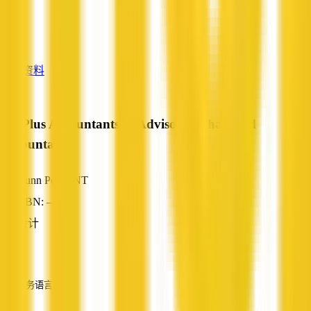
服务
—
查看资料
TaxPlus Accountants & Advisors - Chartered
Accountants
Gunn Point, NT
ABN: —
会计
—
服务语言
英语