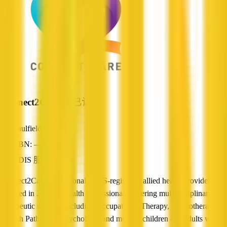
Connect2Care
已认证
Caulfield, VIC
ABN: —
NDIS 服务提供商
Connect2Care is a national NDIS-registered allied health provider
founded in 2019 by health professionals, offering multidisciplinary
therapeutic services including Occupational Therapy, Physiotherapy,
Speech Pathology, Psychology, and more to children and adults with