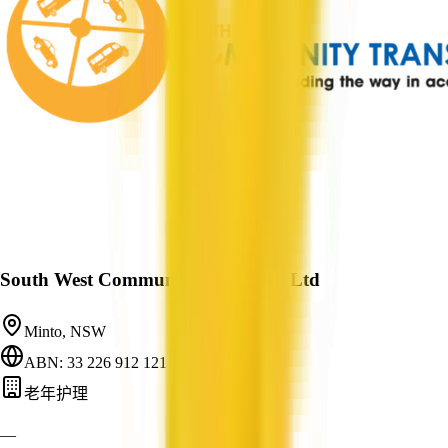
South West Community Transport Ltd
Minto, NSW
ABN: 33 226 912 121
老年护理
—