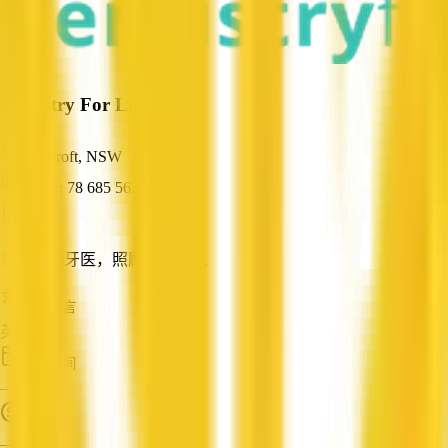
Dentistry For Life
Beecroft, NSW
ABN: 78 685 563 639
牙医
您当地的牙医，照顾您的家人
服务语言
英语
成立时间
—
营业额
—