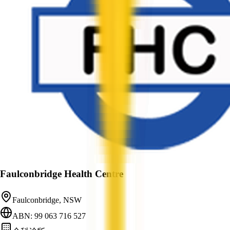
Faulconbridge Health Centre
Faulconbridge, NSW
ABN: 99 063 716 527