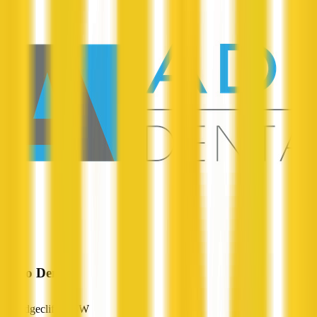
Adno Dental
Edgecliff, NSW