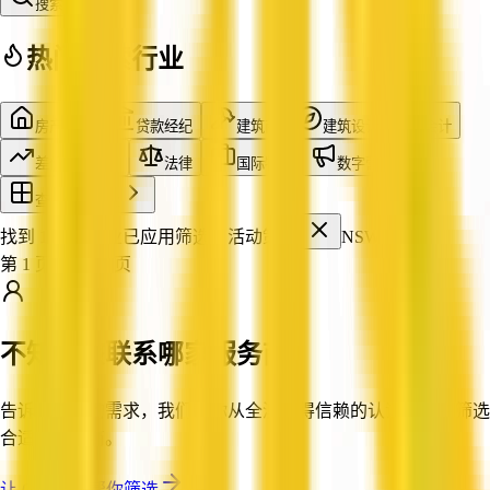
搜索
热门搜索行业
房产中介
贷款经纪
建筑商
建筑设计
会计
差价合约交易
法律
国际物流
数字营销
查看全部行业
找到 113 家企业
已应用筛选：
活动策划
NSW
第 1 页，共 10 页
不知道该联系哪家服务商？
告诉我们你的需求，我们帮你从全澳值得信赖的认证企业中筛选
合适的服务商。
让 QX Web 帮你筛选