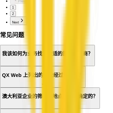
Previous
1
2
Next
常见问题
我该如何为业务找到合适的服务提供商？
QX Web 上列出的企业经过认证吗？
澳大利亚企业的筛选与地点是如何确定的？